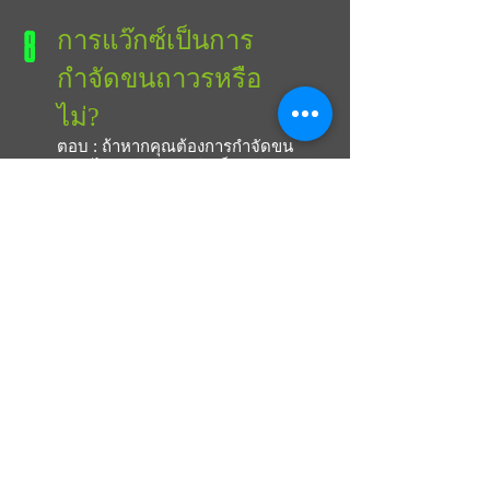
8
การแว๊กซ์เป็นการ
กำจัดขนถาวรหรือ
ไม่?
ตอบ :
ถ้าหากคุณต้องการกำจัดขน
ถาวรไม่ว่าจะด้วยวิธีใด ก็ต้องใช้
เวลาหลายเดือนหรือเป็นปี การ
แว๊กซ์ขนก็เช่นกันต้องอาศัยระยะ
เวลาและต้องทำซ้ำหลายครั้ง แต่
ผลที่ได้รับจากการแว๊กซ์ขน เมื่อ
ทำการแว๊กซ์กำจัดขนไป 3-5 ครั้ง
สิ่งที่เห็นได้ชัดเจนก็คือเส้นขนจะมี
ขนาดที่บางและเล็กลงกว่าก่อน
แว๊กซ์ จำนวนเส้นขนที่เกิดขึ้นมา
ใหม่ก็จะมีปริมาณที่น้อยลงตามไป
ด้วย
9
แว๊กซ์จะทำร้ายผิว