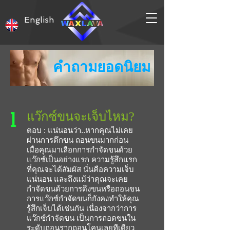
English
คำถามยอดนิยม
1
แว๊กซ์ขนจะเจ็บไหม?
ตอบ : แน่นอนว่า..หากคุณไม่เคย
ผ่านการดึกขน ถอนขนมากก่อน
เมื่อคุณมาเลือกการกำจัดขนด้วย
แว๊กซ์เป็นอย่างแรก ความรู้สึกแรก
ที่คุณจะได้สัมผัส นั่นคือความเจ็บ
แน่นอน และถึงแม้ว่าคุณจะเคย
กำจัดขนด้วยการดึงขนหรือถอนขน
การแว๊กซ์กำจัดขนก็ยังคงทำให้คุณ
รู้สึกเจ็บได้เช่นกัน เนื่องจากว่าการ
แว๊กซ์กำจัดขน เป็นการถอดขนใน
ระดับถอนรากถอนโคนเลยทีเดียว